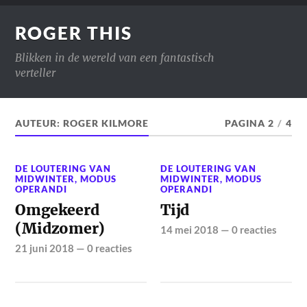
ROGER THIS
Blikken in de wereld van een fantastisch
verteller
AUTEUR:
ROGER KILMORE
PAGINA 2
/
4
DE LOUTERING VAN
DE LOUTERING VAN
MIDWINTER
,
MODUS
MIDWINTER
,
MODUS
OPERANDI
OPERANDI
Omgekeerd
Tijd
(Midzomer)
14 mei 2018
—
0 reacties
21 juni 2018
—
0 reacties