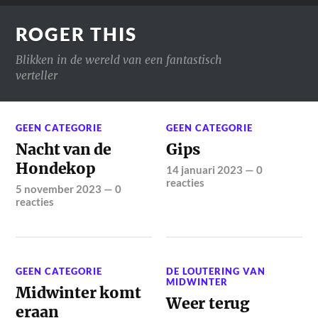
ROGER THIS
Blikken in de wereld van een fantastisch
verteller
GEEN CATEGORIE
GEEN CATEGORIE
Nacht van de
Gips
Hondekop
14 januari 2023
—
0
reacties
5 november 2023
—
0
reacties
GEEN CATEGORIE
DE LOUTERING VAN
MIDWINTER
Midwinter komt
Weer terug
eraan