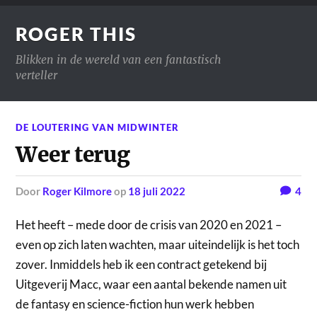
ROGER THIS
Blikken in de wereld van een fantastisch
verteller
DE LOUTERING VAN MIDWINTER
Weer terug
door
Roger Kilmore
op
18 juli 2022
4
Het heeft – mede door de crisis van 2020 en 2021 –
even op zich laten wachten, maar uiteindelijk is het toch
zover. Inmiddels heb ik een contract getekend bij
Uitgeverij Macc, waar een aantal bekende namen uit
de fantasy en science-fiction hun werk hebben