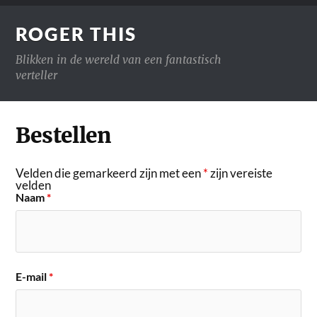
ROGER THIS
Blikken in de wereld van een fantastisch
verteller
Bestellen
Velden die gemarkeerd zijn met een
*
zijn vereiste
velden
Naam
*
E-mail
*