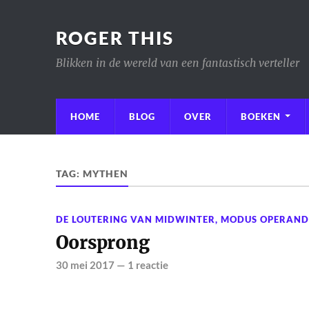
ROGER THIS
Blikken in de wereld van een fantastisch verteller
HOME
BLOG
OVER
BOEKEN
TAG:
MYTHEN
DE LOUTERING VAN MIDWINTER
,
MODUS OPERAND
Oorsprong
30 mei 2017
—
1 reactie